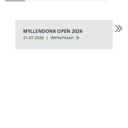
T
A
MYLLENDONK OPEN 2026
V
21.07.2026
|
Weiterlesen
1