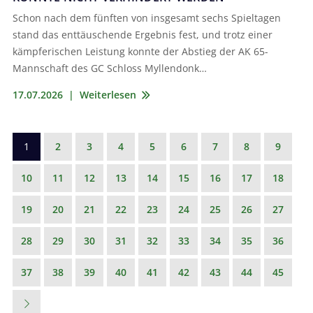
Schon nach dem fünften von insgesamt sechs Spieltagen
stand das enttäuschende Ergebnis fest, und trotz einer
kämpferischen Leistung konnte der Abstieg der AK 65-
Mannschaft des GC Schloss Myllendonk…
17.07.2026
|
Weiterlesen
1
2
3
4
5
6
7
8
9
10
11
12
13
14
15
16
17
18
19
20
21
22
23
24
25
26
27
28
29
30
31
32
33
34
35
36
37
38
39
40
41
42
43
44
45