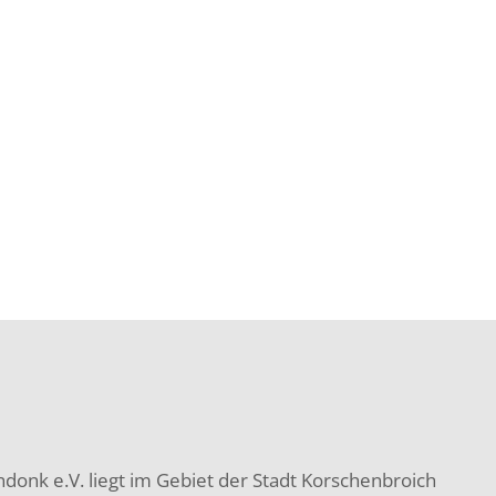
ndonk e.V. liegt im Gebiet der Stadt Korschenbroich