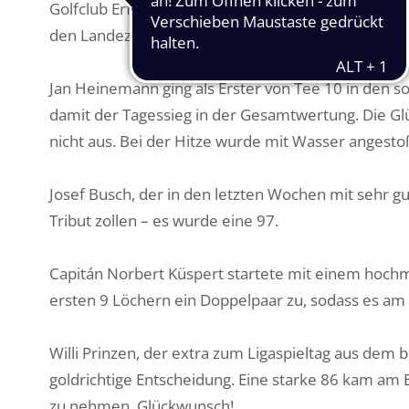
Golfclub Erftaue hat ihr Bestes getan, um den Gol
den Landezonen zurückgeschnitten, und die Grün
Jan Heinemann ging als Erster von Tee 10 in den s
damit der Tagessieg in der Gesamtwertung. Die G
nicht aus. Bei der Hitze wurde mit Wasser angesto
Josef Busch, der in den letzten Wochen mit sehr g
Tribut zollen – es wurde eine 97.
Capitán Norbert Küspert startete mit einem hochmot
ersten 9 Löchern ein Doppelpaar zu, sodass es am
Willi Prinzen, der extra zum Ligaspieltag aus dem 
goldrichtige Entscheidung. Eine starke 86 kam am
zu nehmen. Glückwunsch!