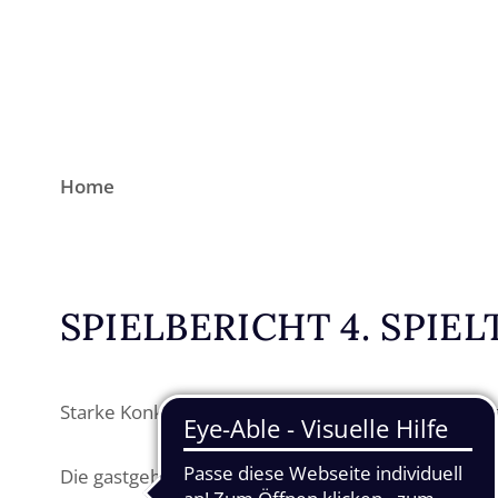
Home
SPIELBERICHT 4. SPIE
Starke Konkurrenz, sportlicher Spirit – und ein Plat
Die gastgebende Mannschaft um ihren Capitán Mark