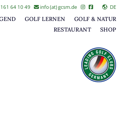
161 64 10 49
info (at) gcsm.de
DE
UGEND
GOLF LERNEN
GOLF & NATUR
RESTAURANT
SHOP