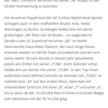
bei; Hans Tillmanns verfehlte mit seiner „94“ knapp, in die
GCSM-Teamwertung zu kommen.
Die einzelnen Ergebnisse der GC Schloss Myllendonk-Spieler
schlugen auch in den inoffiziellen Brutto- bzw. Netto-
Wertungen zu Buche. So belegte Veikko Aho mit seiner
großartigen „84“ Platz vier im Brutto - es siegte Bernd
Zanders vom GC Duvenhof mit einer „80“. Im Netto
überraschte Claus-Peter Doetsch, der nach lange Pause
erstmals wieder ins AK 65-Team zurückkehrte und der erst
seine zweite 18-Loch-Runde in diesem Jahr absolvierte,
positiv als Dritter mit seiner „71/86“, dicht dahinter schon
Veikko Aho als Vierter mit seiner „71/84“. In den Top-Team
außerdem noch Wilfried Schmitz als Neunter mit „72/92“; er
notierte eine „43“ auf den ersten Neun, dann kam ein
unerwarteter Einbruch mit einer „8“, einer „7“ und einer „6“,
bis es dann ab der 15 mit drei Pars in Serie und einem Bogey
zum Abschluss mit der 92 ins Ziel ging.