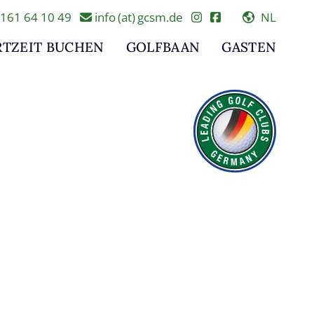
161 64 10 49
info (at) gcsm.de
NL
RTZEIT BUCHEN
GOLFBAAN
GASTEN