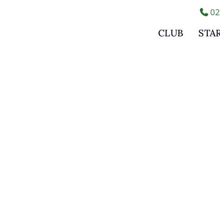
02
CLUB
STA