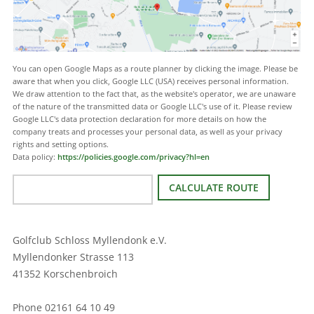
You can open Google Maps as a route planner by clicking the image. Please be
aware that when you click, Google LLC (USA) receives personal information.
We draw attention to the fact that, as the website's operator, we are unaware
of the nature of the transmitted data or Google LLC's use of it. Please review
Google LLC's data protection declaration for more details on how the
company treats and processes your personal data, as well as your privacy
rights and setting options.
Data policy:
https://policies.google.com/privacy?hl=en
Golfclub Schloss Myllendonk e.V.
Myllendonker Strasse 113
41352 Korschenbroich
Phone 02161 64 10 49